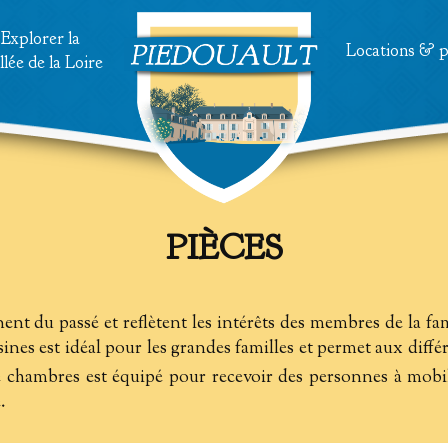
Explorer la
Locations
& p
lée de la Loire
PIÈCES
ent du passé et reflètent les intérêts des membres de la famil
sines est idéal pour les grandes familles et permet aux diffé
 chambres est équipé pour recevoir des personnes à mobili
.