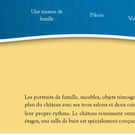
Une maison de
Pièces
famille
Val
Les portraits de famille, meubles, objets témoign
plan du château avec ses trois salons et deux cui
leur propre rythme. Le château réunissant onze
étages, une salle de bain est spécialement conçue