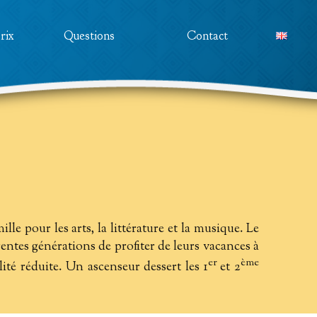
rix
Questions
Contact
le pour les arts, la littérature et la musique. Le
rentes générations de profiter de leurs vacances à
er
ème
té réduite. Un ascenseur dessert les 1
et 2