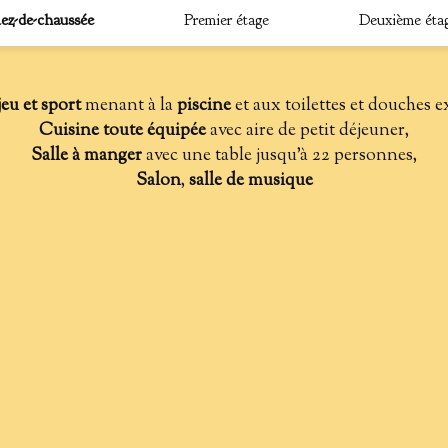
ez-de-chaussée
Premier étage
Deuxième éta
jeu et sport
menant à la
piscine
et aux toilettes et douches e
Cuisine toute équipée
avec aire de petit déjeuner,
Salle à manger
avec une table jusqu’à 22 personnes,
Salon
,
salle de musique